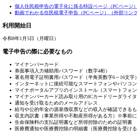
個人住民税申告の電子化に係る特設ページ（PCページ
動画でわかる住民税電子申告（PCページ）
（外部リン
利用開始日
令和8年1月5日（月曜日）
電子申告の際に必要なもの
マイナンバーカード
券面事項入力補助用パスワード（数字4桁）
署名用電子証明書用パスワード（半角英数字6～16文字
インターネットに接続可能なスマートフォンやパソコン
マイナポータルアプリのインストール（スマートフォン
マイナンバーカード読み取り用のICカードリーダライ
通知を受け取るためのメールアドレス
給与や公的年金の源泉徴収票などの収入が確認できるも
収支内訳書（事業所得や不動産所得がある方）※事前に
生命保険料の支払証明書など所得控除のための証明書
医療費通知や医療費控除の明細書（医療費控除を受ける